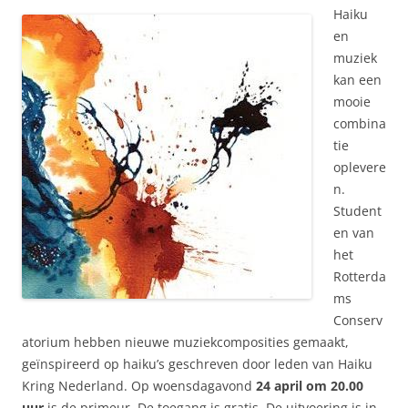
Haiku
en
muziek
kan een
mooie
combina
tie
oplevere
n.
Student
en van
het
Rotterda
ms
Conserv
atorium hebben nieuwe muziekcomposities gemaakt,
geïnspireerd op haiku’s geschreven door leden van Haiku
Kring Nederland. Op woensdagavond
24 april om 20.00
uur
is de primeur. De toegang is gratis. De uitvoering is in