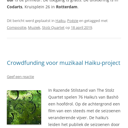
Codarts
, Kruisplein 26 in
Rotterdam
.
Dit bericht werd geplaatst in
Haiku
,
Poëzie
en getagged met
Compositie
,
Muziek
,
Stolz Quartet
op
18 april 2019
.
Crowdfunding voor muzikaal Haiku-project
Geef een reactie
In Razende Stilstand van The Stolz
Quartet spelen 76 Haiku’s van Bashō
een hoofdrol. Op de achtergrond een
film van een steeds met de seizoenen
veranderende vijver. De haiku’s
leiden het publiek de seizoenen door