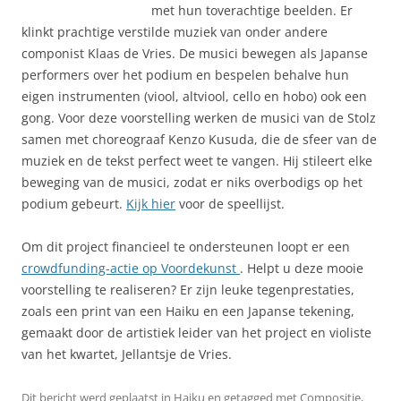
met hun toverachtige beelden. Er
klinkt prachtige verstilde muziek van onder andere
componist Klaas de Vries. De musici bewegen als Japanse
performers over het podium en bespelen behalve hun
eigen instrumenten (viool, altviool, cello en hobo) ook een
gong. Voor deze voorstelling werken de musici van de Stolz
samen met choreograaf Kenzo Kusuda, die de sfeer van de
muziek en de tekst perfect weet te vangen. Hij stileert elke
beweging van de musici, zodat er niks overbodigs op het
podium gebeurt.
Kijk hier
voor de speellijst.
Om dit project financieel te ondersteunen loopt er een
crowdfunding-actie op Voordekunst
. Helpt u deze mooie
voorstelling te realiseren? Er zijn leuke tegenprestaties,
zoals een print van een Haiku en een Japanse tekening,
gemaakt door de artistiek leider van het project en violiste
van het kwartet, Jellantsje de Vries.
Dit bericht werd geplaatst in
Haiku
en getagged met
Compositie
,