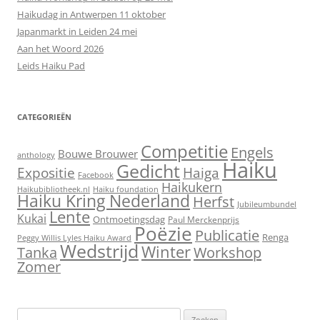
Haikudag in Antwerpen 11 oktober
Japanmarkt in Leiden 24 mei
Aan het Woord 2026
Leids Haiku Pad
CATEGORIEËN
Competitie
Engels
Bouwe Brouwer
anthology
Haiku
Gedicht
Expositie
Haiga
Facebook
Haikukern
Haikubibliotheek.nl
Haiku foundation
Haiku Kring Nederland
Herfst
Jubileumbundel
Lente
Kukai
Ontmoetingsdag
Paul Merckenprijs
Poëzie
Publicatie
Renga
Peggy Willis Lyles Haiku Award
Wedstrijd
Winter
Workshop
Tanka
Zomer
Zoeken