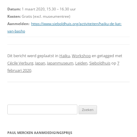
Datum:
1 maart 2020, 15.30 – 16.30 uur
Kosten:
Gratis (excl. museumentree)
Aanmelden:
https://www.sieboldhuis.org/activiteiten/haiku-de-kat-
van-basho
Dit bericht werd geplaatst in
Haiku
,
Workshop
en getagged met
Cécile Verburg
,
Japan
,
Japanmuseum
,
Leiden
,
Sieboldhuis
op
7
februari 2020
.
Zoeken
naar:
PAUL MERCKEN AANMOEDIGINGSPRIJS