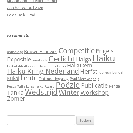
Japanmarkt in Leiden 24 mei
Aan het Woord 2026
Leids Haiku Pad
CATEGORIEËN
Competitie
Engels
Bouwe Brouwer
anthology
Haiku
Gedicht
Expositie
Haiga
Facebook
Haikukern
Haikubibliotheek.nl
Haiku foundation
Haiku Kring Nederland
Herfst
Jubileumbundel
Lente
Kukai
Ontmoetingsdag
Paul Merckenprijs
Poëzie
Publicatie
Renga
Peggy Willis Lyles Haiku Award
Wedstrijd
Winter
Workshop
Tanka
Zomer
Zoeken
naar: