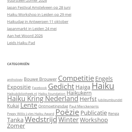
Vuursteen Zomer 2026
Japan Festival Amstelveen op 28 juni
Haiku Workshop in Leiden op 29 mei
Haikudag in Antwerpen 11 oktober
Japanmarkt in Leiden 24 mei
Aan het Woord 2026
Leids Haiku Pad
CATEGORIEËN
Competitie
Engels
Bouwe Brouwer
anthology
Haiku
Gedicht
Expositie
Haiga
Facebook
Haikukern
Haikubibliotheek.nl
Haiku foundation
Haiku Kring Nederland
Herfst
Jubileumbundel
Lente
Kukai
Ontmoetingsdag
Paul Merckenprijs
Poëzie
Publicatie
Renga
Peggy Willis Lyles Haiku Award
Wedstrijd
Winter
Workshop
Tanka
Zomer