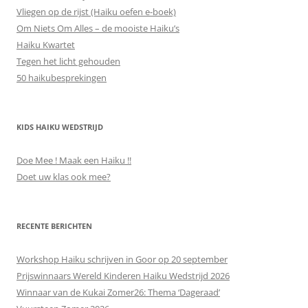
Vliegen op de rijst (Haiku oefen e-boek)
Om Niets Om Alles – de mooiste Haiku’s
Haiku Kwartet
Tegen het licht gehouden
50 haikubesprekingen
KIDS HAIKU WEDSTRIJD
Doe Mee ! Maak een Haiku !!
Doet uw klas ook mee?
RECENTE BERICHTEN
Workshop Haiku schrijven in Goor op 20 september
Prijswinnaars Wereld Kinderen Haiku Wedstrijd 2026
Winnaar van de Kukai Zomer26: Thema ‘Dageraad’