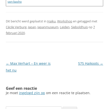
van-basho
Dit bericht werd geplaatst in
Haiku
,
Workshop
en getagged met
Cécile Verburg
,
Japan
,
Japanmuseum
,
Leiden
,
Sieboldhuis
op
7
februari 2020
.
Berichtnavigatie
←
Max Verhart – En weer is
575 Haikoots
→
het nu
Geef een reactie
Je moet
ingelogd zijn op
om een reactie te plaatsen.