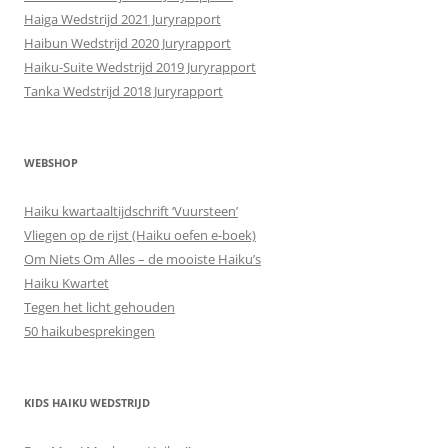
Haiga Wedstrijd 2021 Juryrapport
Haibun Wedstrijd 2020 Juryrapport
Haiku-Suite Wedstrijd 2019 Juryrapport
Tanka Wedstrijd 2018 Juryrapport
WEBSHOP
Haiku kwartaaltijdschrift ‘Vuursteen’
Vliegen op de rijst (Haiku oefen e-boek)
Om Niets Om Alles – de mooiste Haiku’s
Haiku Kwartet
Tegen het licht gehouden
50 haikubesprekingen
KIDS HAIKU WEDSTRIJD