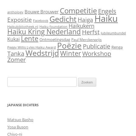
Competitie
Engels
Bouwe Brouwer
anthology
Haiku
Gedicht
Expositie
Haiga
Facebook
Haikukern
Haikubibliotheek.nl
Haiku foundation
Haiku Kring Nederland
Herfst
Jubileumbundel
Lente
Kukai
Ontmoetingsdag
Paul Merckenprijs
Poëzie
Publicatie
Renga
Peggy Willis Lyles Haiku Award
Wedstrijd
Winter
Workshop
Tanka
Zomer
Zoeken
naar:
JAPANSE DICHTERS
Matsuo Basho
Yosa Buson
Chiyo-ni