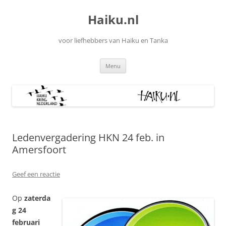
Ga
naar
Haiku.nl
de
inhoud
voor liefhebbers van Haiku en Tanka
Menu
Ledenvergadering HKN 24 feb. in
Amersfoort
Geef een reactie
Op
zaterda
g 24
februari