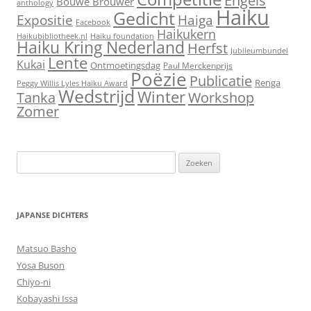
Bouwe Brouwer
anthology
Haiku
Gedicht
Expositie
Haiga
Facebook
Haikukern
Haikubibliotheek.nl
Haiku foundation
Haiku Kring Nederland
Herfst
Jubileumbundel
Lente
Kukai
Ontmoetingsdag
Paul Merckenprijs
Poëzie
Publicatie
Renga
Peggy Willis Lyles Haiku Award
Wedstrijd
Winter
Workshop
Tanka
Zomer
Zoeken
naar:
JAPANSE DICHTERS
Matsuo Basho
Yosa Buson
Chiyo-ni
Kobayashi Issa