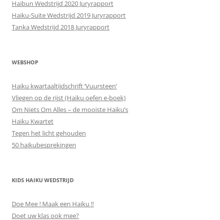
Haibun Wedstrijd 2020 Juryrapport
Haiku-Suite Wedstrijd 2019 Juryrapport
Tanka Wedstrijd 2018 Juryrapport
WEBSHOP
Haiku kwartaaltijdschrift ‘Vuursteen’
Vliegen op de rijst (Haiku oefen e-boek)
Om Niets Om Alles – de mooiste Haiku’s
Haiku Kwartet
Tegen het licht gehouden
50 haikubesprekingen
KIDS HAIKU WEDSTRIJD
Doe Mee ! Maak een Haiku !!
Doet uw klas ook mee?