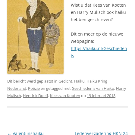
Wist u dat Kees van Kooten
en Harry Mulisch ook haiku
hebben geschreven?
Dit en meer op de nieuwe
webpagina:
https://haiku.nl/Geschieden
is
Dit bericht werd geplaatst in
Gedicht
,
Haiku
,
Haiku Kring
Nederland
,
Poëzie
en getagged met
Geschiedenis van Haiku
,
Harry
Mulisch
,
Hendrik Doeff
,
Kees van Kooten
op
19 februari 2018
.
Berichtnavigatie
←
Valentijnshaiku
Ledenvergadering HKN 24